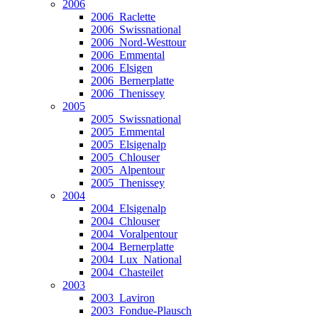
2006
2006_Raclette
2006_Swissnational
2006_Nord-Westtour
2006_Emmental
2006_Elsigen
2006_Bernerplatte
2006_Thenissey
2005
2005_Swissnational
2005_Emmental
2005_Elsigenalp
2005_Chlouser
2005_Alpentour
2005_Thenissey
2004
2004_Elsigenalp
2004_Chlouser
2004_Voralpentour
2004_Bernerplatte
2004_Lux_National
2004_Chasteilet
2003
2003_Laviron
2003_Fondue-Plausch