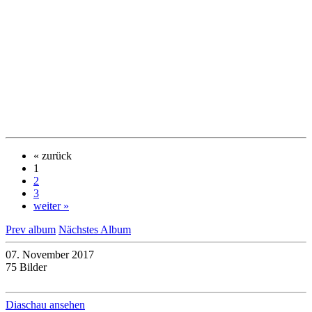
« zurück
1
2
3
weiter »
Prev album
Nächstes Album
07. November 2017
75 Bilder
Diaschau ansehen