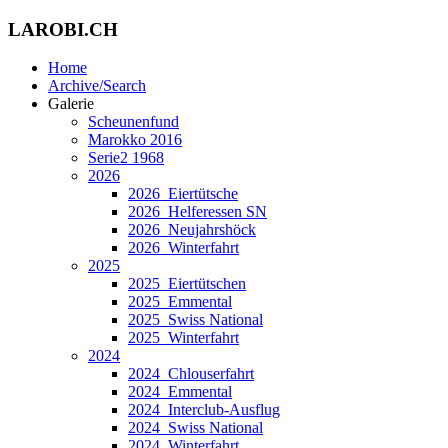
LAROBI.CH
Home
Archive/Search
Galerie
Scheunenfund
Marokko 2016
Serie2 1968
2026
2026_Eiertütsche
2026_Helferessen SN
2026_Neujahrshöck
2026_Winterfahrt
2025
2025_Eiertütschen
2025_Emmental
2025_Swiss National
2025_Winterfahrt
2024
2024_Chlouserfahrt
2024_Emmental
2024_Interclub-Ausflug
2024_Swiss National
2024_Winterfahrt