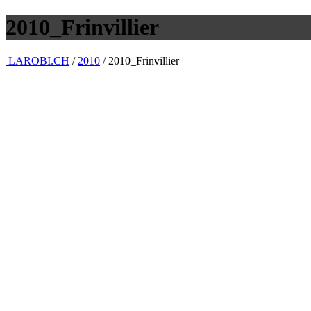
2010_Frinvillier
LAROBI.CH
/
2010
/
2010_Frinvillier