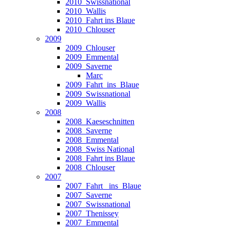
2010_Swissnational
2010_Wallis
2010_Fahrt ins Blaue
2010_Chlouser
2009
2009_Chlouser
2009_Emmental
2009_Saverne
Marc
2009_Fahrt_ins_Blaue
2009_Swissnational
2009_Wallis
2008
2008_Kaeseschnitten
2008_Saverne
2008_Emmental
2008_Swiss National
2008_Fahrt ins Blaue
2008_Chlouser
2007
2007_Fahrt_ ins_Blaue
2007_Saverne
2007_Swissnational
2007_Thenissey
2007_Emmental