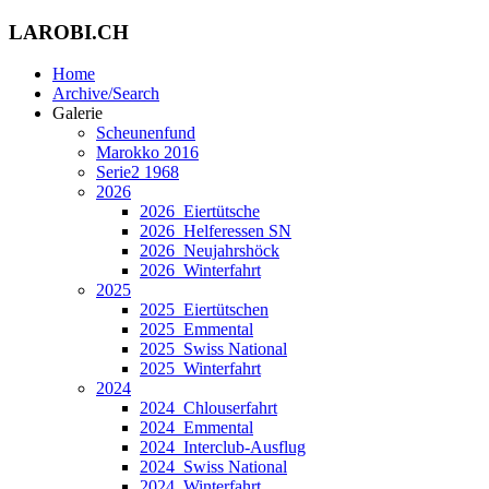
LAROBI.CH
Home
Archive/Search
Galerie
Scheunenfund
Marokko 2016
Serie2 1968
2026
2026_Eiertütsche
2026_Helferessen SN
2026_Neujahrshöck
2026_Winterfahrt
2025
2025_Eiertütschen
2025_Emmental
2025_Swiss National
2025_Winterfahrt
2024
2024_Chlouserfahrt
2024_Emmental
2024_Interclub-Ausflug
2024_Swiss National
2024_Winterfahrt