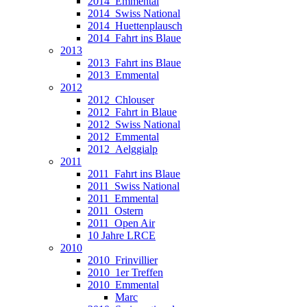
2014_Emmental
2014_Swiss National
2014_Huettenplausch
2014_Fahrt ins Blaue
2013
2013_Fahrt ins Blaue
2013_Emmental
2012
2012_Chlouser
2012_Fahrt in Blaue
2012_Swiss National
2012_Emmental
2012_Aelggialp
2011
2011_Fahrt ins Blaue
2011_Swiss National
2011_Emmental
2011_Ostern
2011_Open Air
10 Jahre LRCE
2010
2010_Frinvillier
2010_1er Treffen
2010_Emmental
Marc