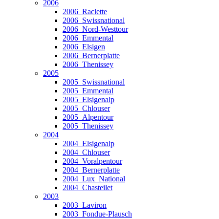
2006
2006_Raclette
2006_Swissnational
2006_Nord-Westtour
2006_Emmental
2006_Elsigen
2006_Bernerplatte
2006_Thenissey
2005
2005_Swissnational
2005_Emmental
2005_Elsigenalp
2005_Chlouser
2005_Alpentour
2005_Thenissey
2004
2004_Elsigenalp
2004_Chlouser
2004_Voralpentour
2004_Bernerplatte
2004_Lux_National
2004_Chasteilet
2003
2003_Laviron
2003_Fondue-Plausch