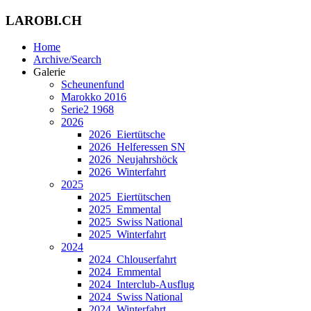
LAROBI.CH
Home
Archive/Search
Galerie
Scheunenfund
Marokko 2016
Serie2 1968
2026
2026_Eiertütsche
2026_Helferessen SN
2026_Neujahrshöck
2026_Winterfahrt
2025
2025_Eiertütschen
2025_Emmental
2025_Swiss National
2025_Winterfahrt
2024
2024_Chlouserfahrt
2024_Emmental
2024_Interclub-Ausflug
2024_Swiss National
2024_Winterfahrt