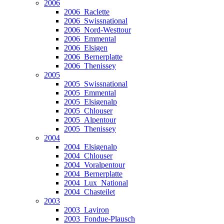
2006
2006_Raclette
2006_Swissnational
2006_Nord-Westtour
2006_Emmental
2006_Elsigen
2006_Bernerplatte
2006_Thenissey
2005
2005_Swissnational
2005_Emmental
2005_Elsigenalp
2005_Chlouser
2005_Alpentour
2005_Thenissey
2004
2004_Elsigenalp
2004_Chlouser
2004_Voralpentour
2004_Bernerplatte
2004_Lux_National
2004_Chasteilet
2003
2003_Laviron
2003_Fondue-Plausch