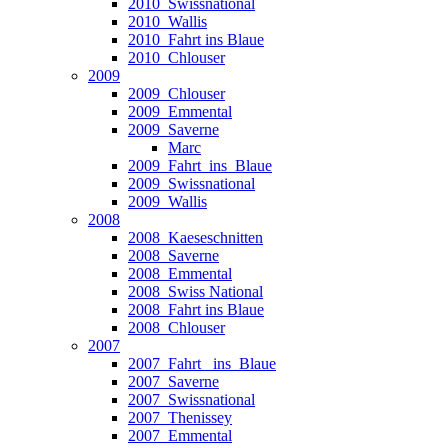
2010_Swissnational
2010_Wallis
2010_Fahrt ins Blaue
2010_Chlouser
2009
2009_Chlouser
2009_Emmental
2009_Saverne
Marc
2009_Fahrt_ins_Blaue
2009_Swissnational
2009_Wallis
2008
2008_Kaeseschnitten
2008_Saverne
2008_Emmental
2008_Swiss National
2008_Fahrt ins Blaue
2008_Chlouser
2007
2007_Fahrt_ ins_Blaue
2007_Saverne
2007_Swissnational
2007_Thenissey
2007_Emmental