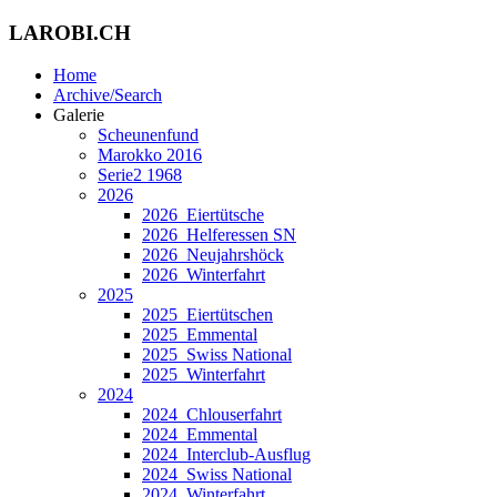
LAROBI.CH
Home
Archive/Search
Galerie
Scheunenfund
Marokko 2016
Serie2 1968
2026
2026_Eiertütsche
2026_Helferessen SN
2026_Neujahrshöck
2026_Winterfahrt
2025
2025_Eiertütschen
2025_Emmental
2025_Swiss National
2025_Winterfahrt
2024
2024_Chlouserfahrt
2024_Emmental
2024_Interclub-Ausflug
2024_Swiss National
2024_Winterfahrt