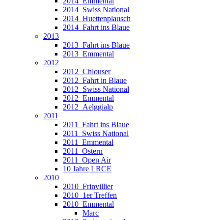
2014_Emmental
2014_Swiss National
2014_Huettenplausch
2014_Fahrt ins Blaue
2013
2013_Fahrt ins Blaue
2013_Emmental
2012
2012_Chlouser
2012_Fahrt in Blaue
2012_Swiss National
2012_Emmental
2012_Aelggialp
2011
2011_Fahrt ins Blaue
2011_Swiss National
2011_Emmental
2011_Ostern
2011_Open Air
10 Jahre LRCE
2010
2010_Frinvillier
2010_1er Treffen
2010_Emmental
Marc