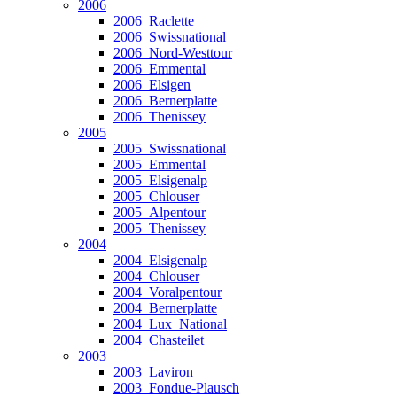
2006
2006_Raclette
2006_Swissnational
2006_Nord-Westtour
2006_Emmental
2006_Elsigen
2006_Bernerplatte
2006_Thenissey
2005
2005_Swissnational
2005_Emmental
2005_Elsigenalp
2005_Chlouser
2005_Alpentour
2005_Thenissey
2004
2004_Elsigenalp
2004_Chlouser
2004_Voralpentour
2004_Bernerplatte
2004_Lux_National
2004_Chasteilet
2003
2003_Laviron
2003_Fondue-Plausch