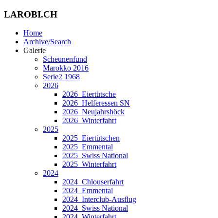
LAROBI.CH
Home
Archive/Search
Galerie
Scheunenfund
Marokko 2016
Serie2 1968
2026
2026_Eiertütsche
2026_Helferessen SN
2026_Neujahrshöck
2026_Winterfahrt
2025
2025_Eiertütschen
2025_Emmental
2025_Swiss National
2025_Winterfahrt
2024
2024_Chlouserfahrt
2024_Emmental
2024_Interclub-Ausflug
2024_Swiss National
2024_Winterfahrt