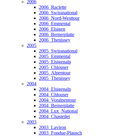
2006
2006_Raclette
2006_Swissnational
2006_Nord-Westtour
2006_Emmental
2006_Elsigen
2006_Bernerplatte
2006_Thenissey
2005
2005_Swissnational
2005_Emmental
2005_Elsigenalp
2005_Chlouser
2005_Alpentour
2005_Thenissey
2004
2004_Elsigenalp
2004_Chlouser
2004_Voralpentour
2004_Bernerplatte
2004_Lux_National
2004_Chasteilet
2003
2003_Laviron
2003_Fondue-Plausch