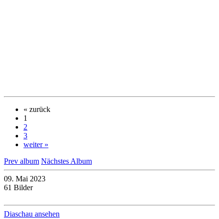
« zurück
1
2
3
weiter »
Prev album
Nächstes Album
09. Mai 2023
61 Bilder
Diaschau ansehen