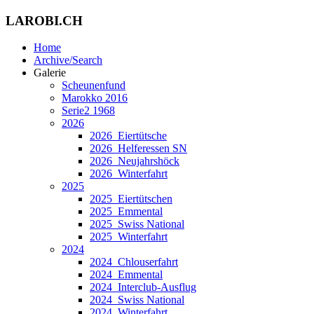
LAROBI.CH
Home
Archive/Search
Galerie
Scheunenfund
Marokko 2016
Serie2 1968
2026
2026_Eiertütsche
2026_Helferessen SN
2026_Neujahrshöck
2026_Winterfahrt
2025
2025_Eiertütschen
2025_Emmental
2025_Swiss National
2025_Winterfahrt
2024
2024_Chlouserfahrt
2024_Emmental
2024_Interclub-Ausflug
2024_Swiss National
2024_Winterfahrt