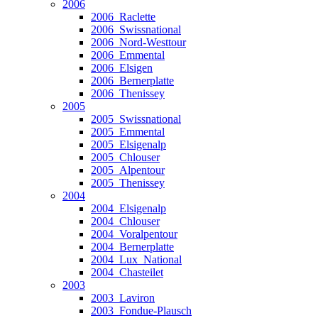
2006
2006_Raclette
2006_Swissnational
2006_Nord-Westtour
2006_Emmental
2006_Elsigen
2006_Bernerplatte
2006_Thenissey
2005
2005_Swissnational
2005_Emmental
2005_Elsigenalp
2005_Chlouser
2005_Alpentour
2005_Thenissey
2004
2004_Elsigenalp
2004_Chlouser
2004_Voralpentour
2004_Bernerplatte
2004_Lux_National
2004_Chasteilet
2003
2003_Laviron
2003_Fondue-Plausch