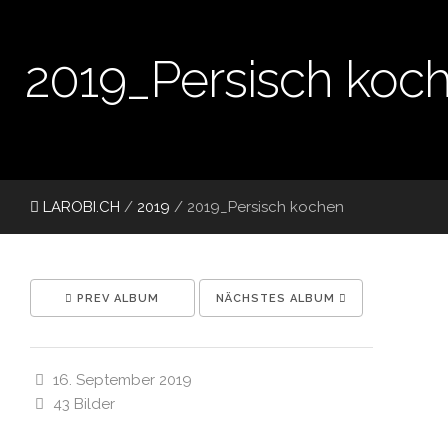
2019_Persisch koc
LAROBI.CH
/
2019
/
2019_Persisch kochen
PREV ALBUM
NÄCHSTES ALBUM
16. September 2019
43 Bilder